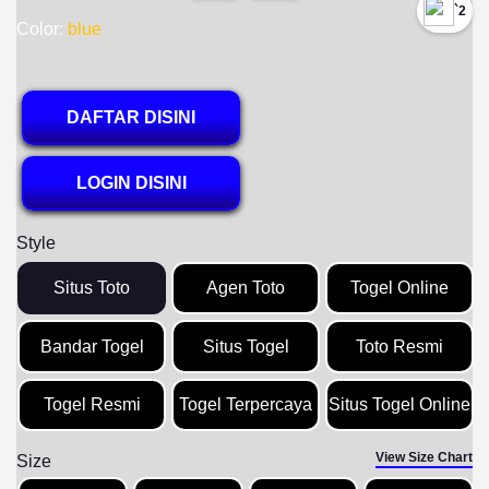
`2
Color:
blue
DAFTAR DISINI
LOGIN DISINI
Style
Situs Toto
Agen Toto
Togel Online
Bandar Togel
Situs Togel
Toto Resmi
Togel Resmi
Togel Terpercaya
Situs Togel Online
View Size Chart
Size