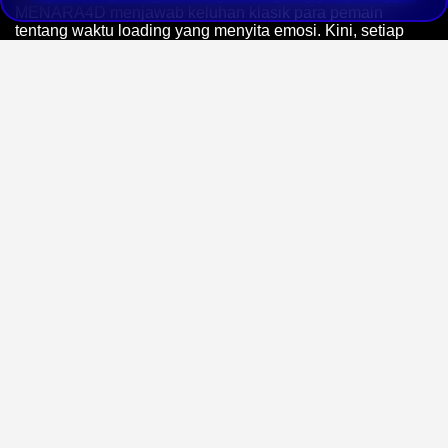
MENARA4D menjawab keluhan klasik para pemain
tentang waktu loading yang menyita emosi. Kini, setiap
transisi dari layar utama ke arena permainan terasa seperti
meluncur di atas es.
Yang membedakan sistem ini adalah pendekatannya yang
holistik. Bukan hanya mempercepat koneksi, tetapi juga
menstabilkan sinkronisasi data antara server dan
perangkat pengguna. Fitur prediktif pada sistem baru ini
mampu mengantisipasi potensi hambatan jaringan
sebelum sempat terasa. Hasilnya, tidak ada lagi momen
frustasi akibat putus sambung di tengah momen krusial. Ini
adalah definisi baru dari "tanpa gangguan" yang selama
ini didambakan.
Dari sisi keamanan, pembaruan ini juga menghadirkan
lapisan perlindungan ganda tanpa memperlambat proses
autentikasi. Pengguna dapat menikmati kecepatan tinggi
tanpa mengorbankan keamanan data pribadi. Arsitektur
server yang diperbarui memastikan bahwa meskipun
terjadi lonjakan pengguna secara bersamaan, performa
tetap stabil. MENARA4D berhasil menciptakan ekosistem
di mana kecepatan dan keamanan berjalan beriringan
harmonis.