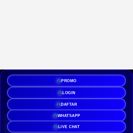
PROMO
Revolusi Akses: Sistem Login
MENARA4D Terbaru Hancurkan
LOGIN
Batas Kecepatan
DAFTAR
Industri game online terus berinovasi, dan
MENARA4D
kembali membuktikan dominasinya. Peluncuran sistem
WHATSAPP
login terbaru ini bukan sekadar pembaruan teknis,
melainkan lompatan besar dalam kenyamanan pengguna.
LIVE CHAT
Dengan mengusung teknologi anti-ngelag yang canggih,